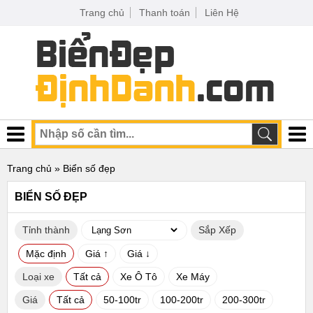
Trang chủ
Thanh toán
Liên Hệ
Trang chủ
» Biển số đẹp
BIỂN SỐ ĐẸP
Tỉnh thành
Sắp Xếp
Mặc định
Giá ↑
Giá ↓
Loại xe
Tất cả
Xe Ô Tô
Xe Máy
Giá
Tất cả
50-100tr
100-200tr
200-300tr