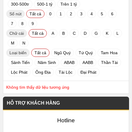
300-500tr
500-1 tỷ
Trên 1 tỷ
Số nút
Tất cả
0
1
2
3
4
5
6
7
8
9
Chữ cái
Tất cả
A
B
C
D
G
K
L
M
N
Loại biển
Tất cả
Ngũ Quý
Tứ Quý
Tam Hoa
Sảnh Tiến
Năm Sinh
ABAB
AABB
Thần Tài
Lộc Phát
Ông Địa
Tài Lộc
Đại Phát
Không tìm thấy dữ liệu tương ứng
HỖ TRỢ KHÁCH HÀNG
Hotline