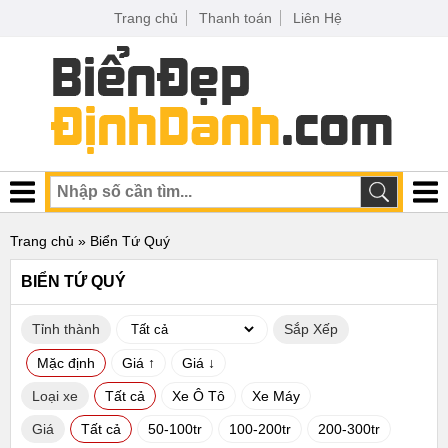
Trang chủ
Thanh toán
Liên Hệ
Trang chủ
» Biển Tứ Quý
BIỂN TỨ QUÝ
Tỉnh thành
Sắp Xếp
Mặc định
Giá ↑
Giá ↓
Loại xe
Tất cả
Xe Ô Tô
Xe Máy
Giá
Tất cả
50-100tr
100-200tr
200-300tr