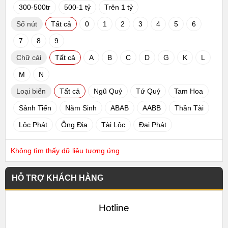
300-500tr
500-1 tỷ
Trên 1 tỷ
Số nút
Tất cả
0
1
2
3
4
5
6
7
8
9
Chữ cái
Tất cả
A
B
C
D
G
K
L
M
N
Loại biển
Tất cả
Ngũ Quý
Tứ Quý
Tam Hoa
Sảnh Tiến
Năm Sinh
ABAB
AABB
Thần Tài
Lộc Phát
Ông Địa
Tài Lộc
Đại Phát
Không tìm thấy dữ liệu tương ứng
HỖ TRỢ KHÁCH HÀNG
Hotline