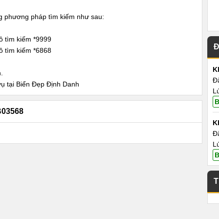
ng phương pháp tìm kiếm như sau:
ô tìm kiếm *9999
Đ
ô tìm kiếm *6868
K
.
Đ
vụ tại Biển Đẹp Định Danh
L
B
B03568
K
Đ
L
B
T