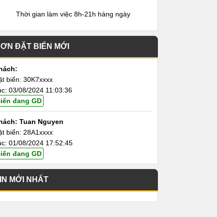
Thời gian làm việc 8h-21h hàng ngày
ƠN ĐẶT BIỂN MỚI
hách:
ặt biển: 30K7xxxx
úc: 03/08/2024 11:03:36
iển đang GD
hách: Tuan Nguyen
ặt biển: 28A1xxxx
úc: 01/08/2024 17:52:45
iển đang GD
IN MỚI NHẤT