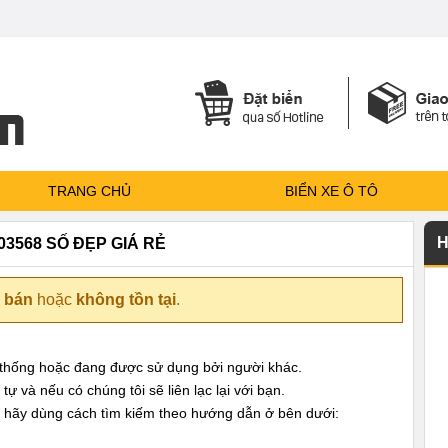
TRANG CHỦ
BIỂN XE Ô TÔ
H
03568 SỐ ĐẸP GIÁ RẺ
 bán
hoặc
không tồn tại
.
ệ thống hoặc đang được sử dụng bởi người khác.
ự và nếu có chúng tôi sẽ liên lạc lại với bạn.
 hãy dùng cách tìm kiếm theo hướng dẫn ở bên dưới: