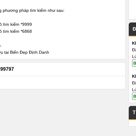
ng phương pháp tìm kiếm như sau:
ô tìm kiếm *9999
Đ
ô tìm kiếm *6868
K
.
Đ
vụ tại Biển Đẹp Định Danh
L
B
99797
K
Đ
L
B
T