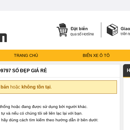
TRANG CHỦ
BIỂN XE Ô TÔ
H
99797 SỐ ĐẸP GIÁ RẺ
 bán
hoặc
không tồn tại
.
ệ thống hoặc đang được sử dụng bởi người khác.
ự và nếu có chúng tôi sẽ liên lạc lại với bạn.
 hãy dùng cách tìm kiếm theo hướng dẫn ở bên dưới: