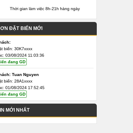
Thời gian làm việc 8h-21h hàng ngày
ƠN ĐẶT BIỂN MỚI
hách:
ặt biển: 30K7xxxx
úc: 03/08/2024 11:03:36
iển đang GD
hách: Tuan Nguyen
ặt biển: 28A1xxxx
úc: 01/08/2024 17:52:45
iển đang GD
IN MỚI NHẤT