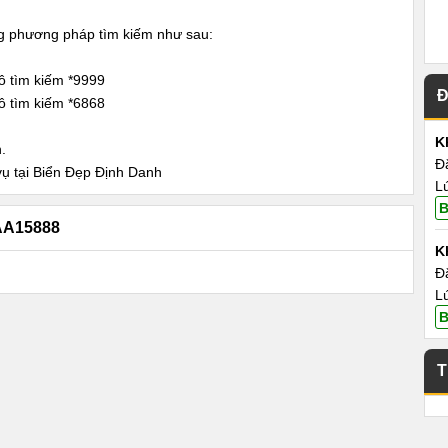
ng phương pháp tìm kiếm như sau:
ô tìm kiếm *9999
Đ
ô tìm kiếm *6868
K
.
Đ
vụ tại Biển Đẹp Định Danh
L
B
AA15888
K
Đ
L
B
T