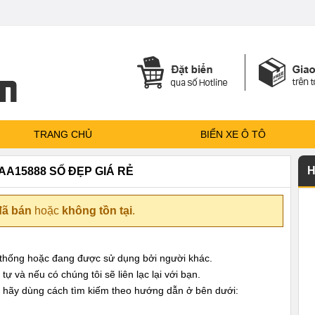
TRANG CHỦ
BIỂN XE Ô TÔ
H
8AA15888 SỐ ĐẸP GIÁ RẺ
đã bán
hoặc
không tồn tại
.
ệ thống hoặc đang được sử dụng bởi người khác.
ự và nếu có chúng tôi sẽ liên lạc lại với bạn.
 hãy dùng cách tìm kiếm theo hướng dẫn ở bên dưới: