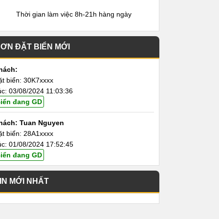
Thời gian làm việc 8h-21h hàng ngày
ƠN ĐẶT BIỂN MỚI
hách:
ặt biển: 30K7xxxx
úc: 03/08/2024 11:03:36
iển đang GD
hách: Tuan Nguyen
ặt biển: 28A1xxxx
úc: 01/08/2024 17:52:45
iển đang GD
IN MỚI NHẤT